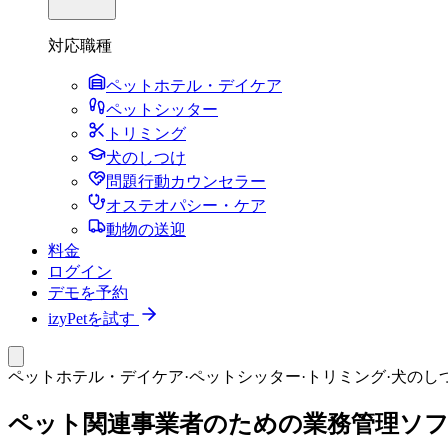
対応職種
ペットホテル・デイケア
ペットシッター
トリミング
犬のしつけ
問題行動カウンセラー
オステオパシー・ケア
動物の送迎
料金
ログイン
デモを予約
izyPetを試す
ペットホテル・デイケア
·
ペットシッター
·
トリミング
·
犬のし
ペット関連事業者のための業務管理ソ