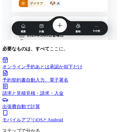
必要なものは、すべて
ここに。
オンライン予約
あとは承認か却下だけ
予約契約書
自動入力、電子署名
請求と見積
見積・請求・入金
出張費
自動で計算
モバイルアプリ
iOSとAndroid
ステップで分かる