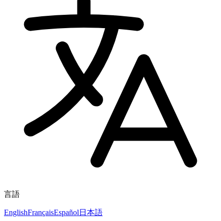
言語
English
Français
Español
日本語